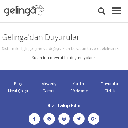
Gelinga'dan Duyurular
Sistem ile ilgili gelişme ve değişiklikleri buradan takip edebilirsiniz.
Şu an için mevcut bir duyuru yoktur.
Blog
Alışveriş
Yardım
Duyurular
Nasıl Çalışır
Garanti
Sözleşme
Gizlilik
Bizi Takip Edin