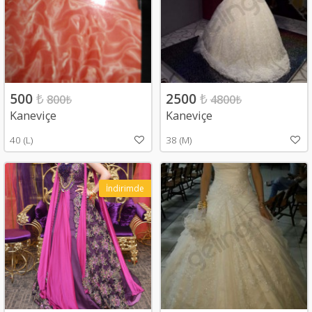
500
₺
2500
₺
800
₺
4800
₺
Kaneviçe
Kaneviçe
40 (L)
38 (M)
İndirimde